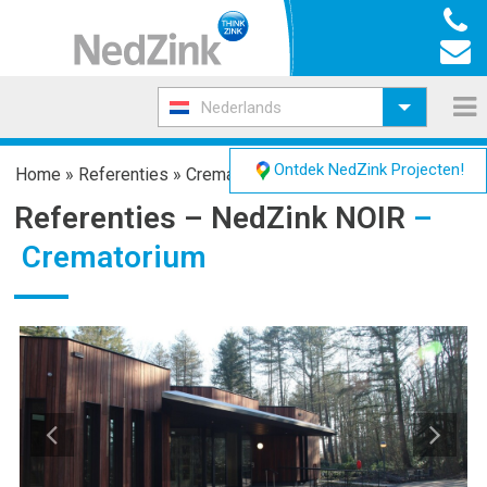
Nederlands
Ontdek NedZink Projecten!
Home
»
Referenties
»
Crematorium
Referenties –
NedZink NOIR
–
Crematorium