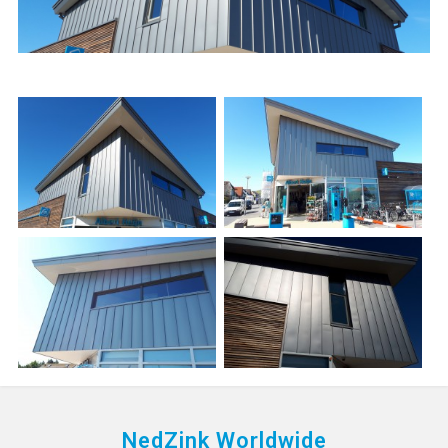
NedZink Worldwide