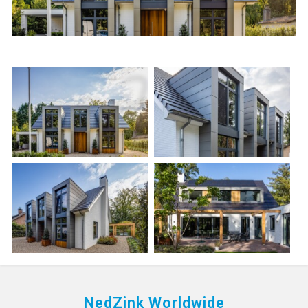
NedZink Worldwide