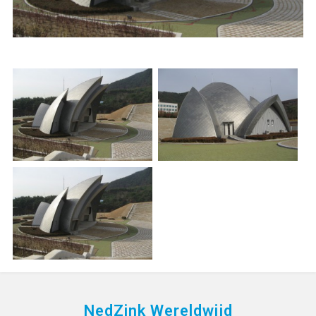
NedZink Wereldwijd