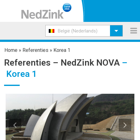
België (Nederlands)
Home
»
Referenties
»
Korea 1
Referenties –
NedZink NOVA
–
Korea 1