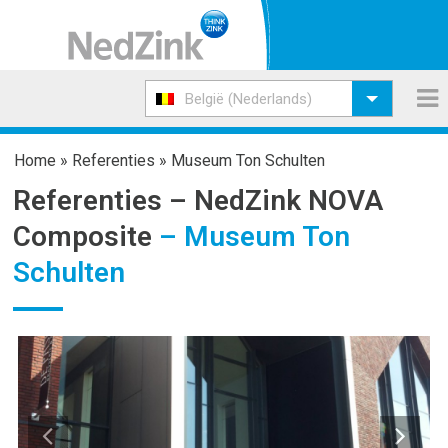
België (Nederlands)
Home
»
Referenties
»
Museum Ton Schulten
Referenties –
NedZink NOVA
Composite
– Museum Ton
Schulten