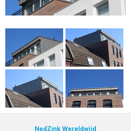
NedZink Wereldwijd