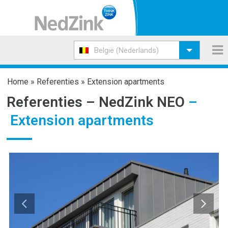
België (Nederlands)
Home
»
Referenties
»
Extension apartments
Referenties –
NedZink NEO
–
Extension apartments