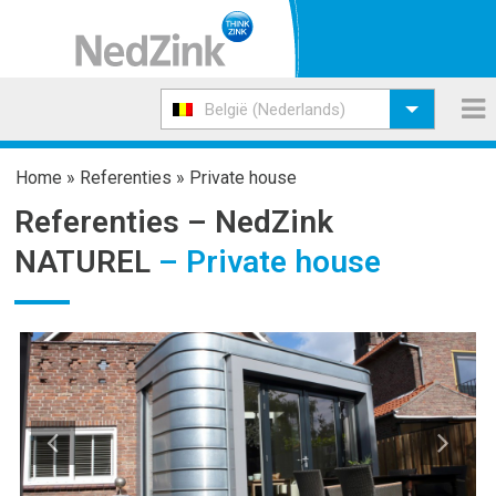
België (Nederlands)
Home
»
Referenties
»
Private house
Referenties –
NedZink
NATUREL
– Private house