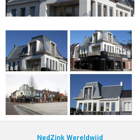
NedZink Wereldwijd