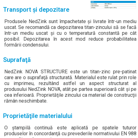
Transport şi depozitare
Produsele NedZink sunt împachetate şi livrate într-un mediu
uscat. Se recomandă ca depozitarea titan-zincului să se facă
într-un mediu uscat şi cu o temperatură constantă pe cât
posibil. Depozitarea în acest mod reduce probabilitatea
formării condensului.
Suprafaţă
NedZink NOVA STRUCTURE este un titan-zinc pre-patinat
care are o suprafaţă structurată. Materialul este rulat prin role
cu imprimeu, rezultând astfel un aspect structurat al
produsului NedZink NOVA, atât pe partea superioară cât şi pe
cea inferioară. Proprietăţile zincului ca material de construcţii
rămân neschimbate.
Proprietăţile materialului
O ştampilă continuă este aplicată pe spatele tuturor
produselor în concordanţă cu prevederile normativului EN 988