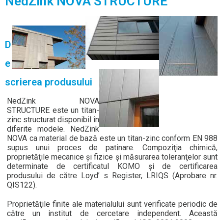
NedZink NOVA STRUCTURE
D
e
scrierea produsului
NedZink NOVA
STRUCTURE este un titan-
zinc structurat disponibil în
diferite modele. NedZink
NOVA ca material de bază este un titan-zinc conform EN 988
supus unui proces de patinare. Compoziţia chimică,
proprietăţile mecanice şi fizice și măsurarea toleranţelor sunt
determinate de certificatul KOMO şi de certificarea
produsului de către Loyd’ s Register, LRIQS (Aprobare nr.
QIS122).
Proprietăţile finite ale materialului sunt verificate periodic de
către un institut de cercetare independent. Această