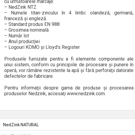
cu următoarele marcaje:
– NedZink NTZ
– Numele titan-zincului în 4 limbi: olandeză, germană,
franceză şi engleză.
– Standard produs EN 988
– Grosimea nominală
– Număr lot
– Anul producţiei
– Logouri KOMO şi Lloyd’s Register
Produsele furnizate pentru a fi elemente componente ale
unui sistem, conform cu principiile de procesare şi punere în
operă, vor rămâne rezistente la apă şi fără perforaţii datorate
defectelor de fabricare.
Pentru informaţii despre gama de produse şi procesarea
produselor Nedzink, accesaţi www.nedzink.com.
NedZink NATURAL