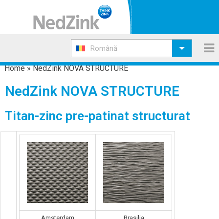
Română
Home
»
NedZink NOVA STRUCTURE
NedZink NOVA STRUCTURE
Titan-zinc pre-patinat structurat
Amsterdam
Brasilia