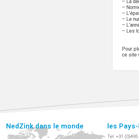
– La dé
– Norme
– L’épa
– Le nu
– L’ann
– Les l
Pour pl
ce site
NedZink dans le monde
les Pays
Tel:
+31 (0)495