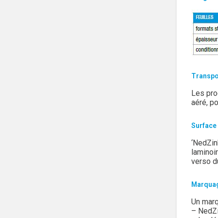
Transpo
Les pro
aéré, po
Surface
‘NedZin
laminoi
verso d
Marqua
Un marq
– NedZ