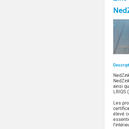
Ned
Descript
NedZink
NedZink
ainsi q
LRIQS (
Les pro
certifi
élevé c
essenti
l’intéri