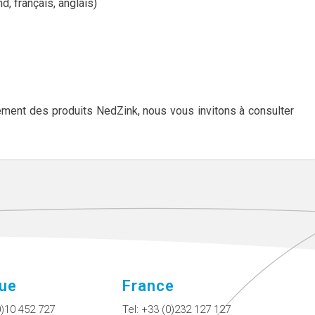
d, français, anglais)
tement des produits NedZink, nous vous invitons à consulter
que
France
0)10 452 727
Tel:
+33 (0)232 127 127