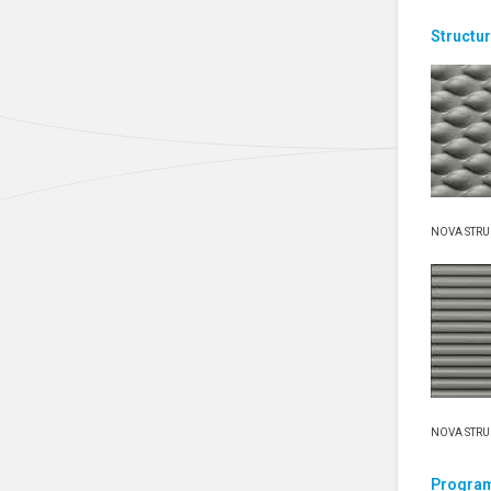
Structur
NOVA S
NOVA S
Program