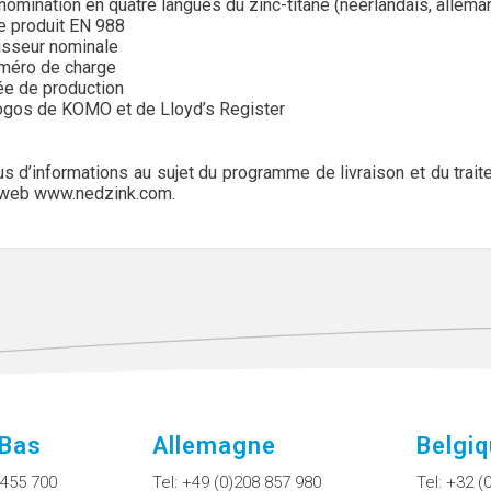
nomination en quatre langues du zinc-titane (néerlandais, alleman
 produit EN 988
isseur nominale
méro de charge
ée de production
ogos de KOMO et de Lloyd’s Register
us d’informations au sujet du programme de livraison et du trai
 web
www.nedzink.com
.
-Bas
Allemagne
Belgi
 455 700
Tel:
+49 (0)208 857 980
Tel:
+32 (