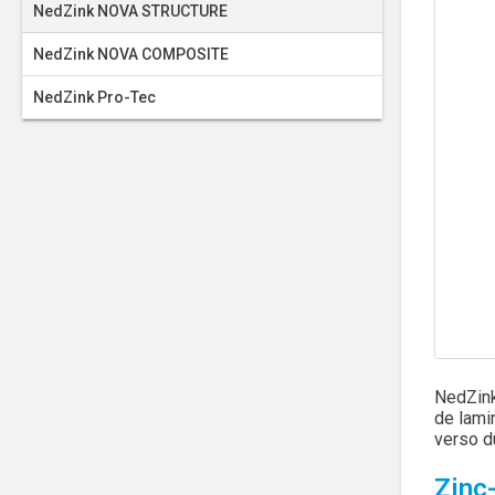
NedZink NOVA STRUCTURE
NedZink NOVA COMPOSITE
NedZink Pro-Tec
NedZink
de lami
verso d
Zinc-