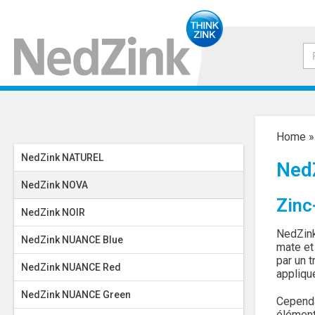
Home
NedZink NATUREL
Ned
NedZink NOVA
Zinc
NedZink NOIR
NedZink 
NedZink NUANCE Blue
mate et
par un 
NedZink NUANCE Red
appliqu
NedZink NUANCE Green
Cependa
élément