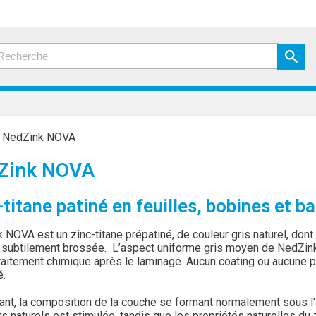
»
NedZink NOVA
Zink NOVA
-titane patiné en feuilles, bobines et b
NOVA est un zinc-titane prépatiné, de couleur gris naturel, dont 
 subtilement brossée. L’aspect uniforme gris moyen de NedZi
traitement chimique après le laminage. Aucun coating ou aucune p
é.
nt, la composition de la couche se formant normalement sous l'
s naturels est stimulée, tandis que les propriétés naturelles du 