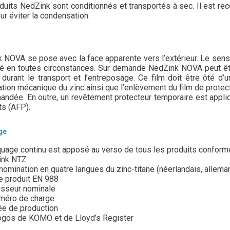
duits NedZink sont conditionnés et transportés à sec. Il est re
ur éviter la condensation.
 NOVA se pose avec la face apparente vers l’extérieur. Le sens de
é en toutes circonstances. Sur demande NedZink NOVA peut être 
 durant le transport et l’entreposage. Ce film doit être ôté d
tion mécanique du zinc ainsi que l’enlèvement du film de protect
ndée. En outre, un revêtement protecteur temporaire est appliqu
ts (AFP).
ge
uage continu est apposé au verso de tous les produits conformé
ink NTZ
nomination en quatre langues du zinc-titane (néerlandais, alleman
 produit EN 988
isseur nominale
méro de charge
ée de production
ogos de KOMO et de Lloyd’s Register