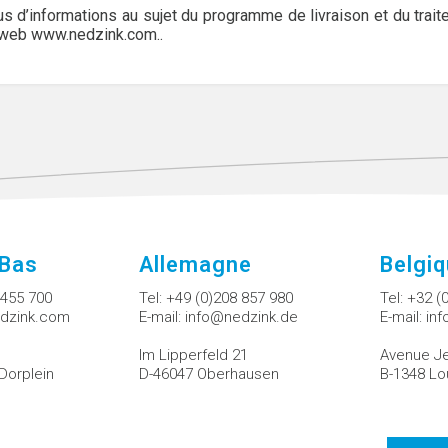
us d’informations au sujet du programme de livraison et du trai
 web www.nedzink.com..
-Bas
Allemagne
Belgi
 455 700
Tel:
+49 (0)208 857 980
Tel:
+32 (
dzink.com
E-mail:
info@nedzink.de
E-mail:
in
Im Lipperfeld 21
Avenue Je
Dorplein
D-46047 Oberhausen
B-1348 Lo