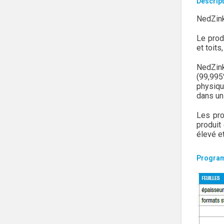
Descript
NedZink
Le prod
et toit
NedZink
(99,995
physiqu
dans un
Les pro
produit
élevé e
Program