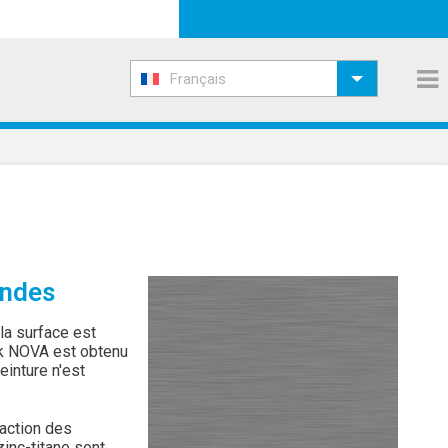
Français
andes
la surface est
nk NOVA est obtenu
einture n'est
action des
zinc-titane sont