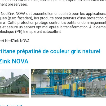
ment préservées.
edZink NOVA est essentiellement utilisé pour les application
ques (p.ex. façades), les produits sont pourvus d'une protection 
ire. Cette protection protège contre les petits endommagements
 et assure un aspect optimal après la transformation. A la dema
plastique (PE) transparent autocollant.
eet NedZink NOVA
titane prépatiné de couleur gris naturel
Zink NOVA