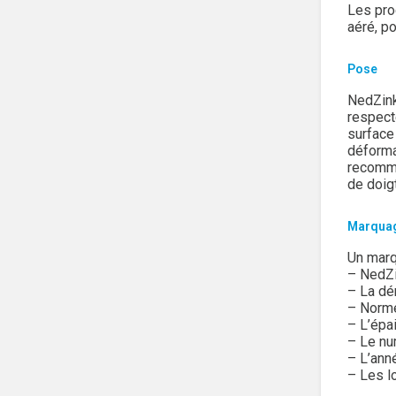
Les pro
aéré, po
Pose
NedZink
respect
surface
déforma
recomma
de doig
Marqua
Un marq
– NedZ
– La dé
– Norme
– L’épa
– Le nu
– L’ann
– Les l