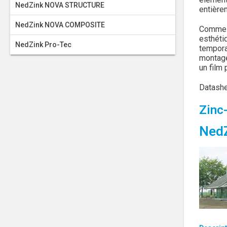
NedZink NOVA STRUCTURE
entière
NedZink NOVA COMPOSITE
Comme N
esthéti
NedZink Pro-Tec
tempora
montage
un film 
Datash
Zinc-
Ned