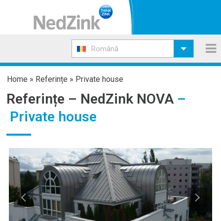
Română
Home
»
Referințe
»
Private house
Referințe –
NedZink NOVA
–
Private house