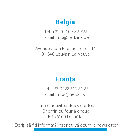
Belgia
Tel:
+32 (0)10 452 727
E-mail:
info@nedzink.be
Avenue Jean-Etienne Lenoir 14
B-1348 Louvain-La-Neuve
Franţa
Tel:
+33 (0)232 127 127
E-mail:
infos@nedzink.fr
Parc d'activités des violettes
Chemin du four à chaux
FR-76160 Darnétal
Doriți să fiți informat? Înscrieți-vă acum la newsletter.