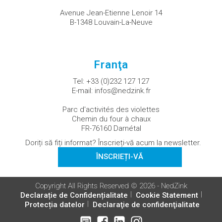
Avenue Jean-Etienne Lenoir 14
B-1348 Louvain-La-Neuve
Franţa
Tel:
+33 (0)232 127 127
E-mail:
infos@nedzink.fr
Parc d'activités des violettes
Chemin du four à chaux
FR-76160 Darnétal
Doriți să fiți informat? Înscrieți-vă acum la newsletter.
ÎNSCRIEȚI-VĂ
Copyright All Rights Reserved © 2026 - NedZink
Declarație de Confidențialitate
Cookie Statement
Protecția datelor
Declaraţie de confidenţialitate