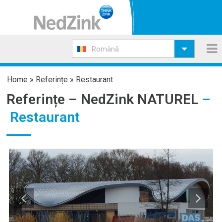
Română
Home
»
Referințe
»
Restaurant
Referințe –
NedZink NATUREL
–
Restaurant