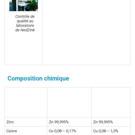
tolérances dimensionnelles sont
définies dans le certificat produit KOMO
et le certificat produit de LRQA, Industrial
Contrôle de
Quality Scheme for Product Certification
qualité au
by Surveillance of Quality Systems
laboratoire
(approval No QIS 122).
de NedZink
Le respect des propriétés du matériau
qu’ils définissent est contrôlé à
intervalles réguliers (quelques fois par
an) par un organisme de vérification
indépendant et neutre, LRQA.
Composition chimique
Exigences produit
Exigences
Zinc-titane
selon DIN EN
produit
NedZink
988
Zinc
Zn 99,995%
Zn 99,995%
Cuivre
Cu 0,08 – 0,17%
Cu 0,08 – 1,0%