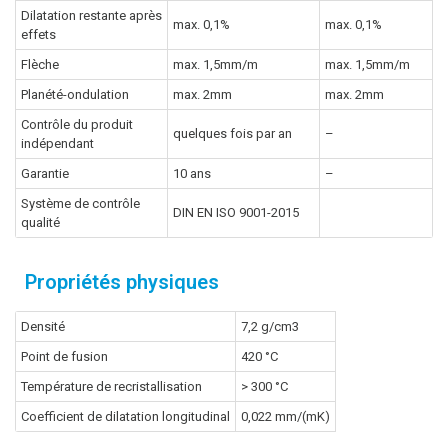
Dilatation restante après
max. 0,1%
max. 0,1%
effets
Flèche
max. 1,5mm/m
max. 1,5mm/m
Planété-ondulation
max. 2mm
max. 2mm
Contrôle du produit
quelques fois par an
–
indépendant
Garantie
10 ans
–
Système de contrôle
DIN EN ISO 9001-2015
qualité
Propriétés physiques
Densité
7,2 g/cm3
Point de fusion
420 °C
Température de recristallisation
> 300 °C
Coefficient de dilatation longitudinal
0,022 mm/(mK)