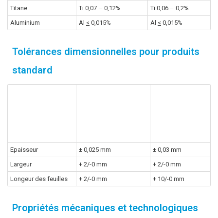
Titane
Ti 0,07 – 0,12%
Ti 0,06 – 0,2%
Aluminium
Al
<
0,015%
Al
<
0,015%
Tolérances dimensionnelles pour produits
standard
Exigences
produit
Exigences
Zinc-titane
produit
NedZink
selon DIN EN
988
Epaisseur
± 0,025 mm
± 0,03 mm
Largeur
+ 2/-0 mm
+ 2/-0 mm
Longeur des feuilles
+ 2/-0 mm
+ 10/-0 mm
Propriétés mécaniques et technologiques