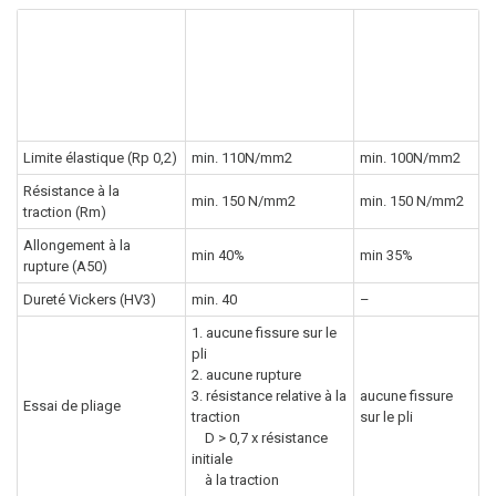
Exigences
produit
Zinc-titane
Exigences produit
NedZink
selon DIN EN
988
Limite élastique (Rp 0,2)
min. 110N/mm2
min. 100N/mm2
Résistance à la
min. 150 N/mm2
min. 150 N/mm2
traction (Rm)
Allongement à la
min 40%
min 35%
rupture (A50)
Dureté Vickers (HV3)
min. 40
–
1. aucune fissure sur le
pli
2. aucune rupture
3. résistance relative à la
aucune fissure
Essai de pliage
traction
sur le pli
D > 0,7 x résistance
initiale
à la traction