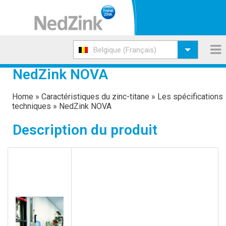
Belgique (Français)
NedZink NOVA
Home
»
Caractéristiques du zinc-titane
»
Les spécifications
techniques
»
NedZink NOVA
Description du produit
Nedzink produit du zinc-titane
conformément à la norme EN 988 &
ASTM B69. Il s’agit d’un alliage à base de
zinc électrolytique pur présentant une
pureté d’au min. 99,995% Zn (Z1 selon EN
1179) avec de légers ajouts d’éléments
d’alliage cuivre, titane et aluminium.
La composition chimique, les propriétés
physico-mécaniques ainsi que les