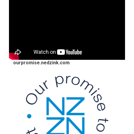
Onze belofte aan de planeet
ourpromise.nedzink.com