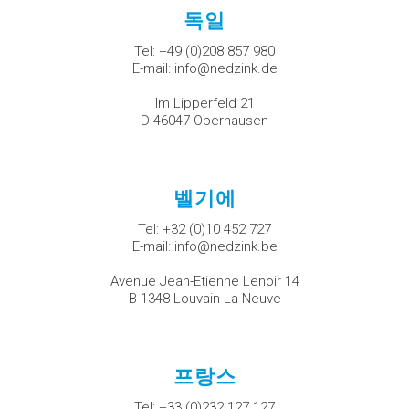
독일
Tel:
+49 (0)208 857 980
E-mail:
info@nedzink.de
Im Lipperfeld 21
D-46047 Oberhausen
벨기에
Tel:
+32 (0)10 452 727
E-mail:
info@nedzink.be
Avenue Jean-Etienne Lenoir 14
B-1348 Louvain-La-Neuve
프랑스
Tel:
+33 (0)232 127 127