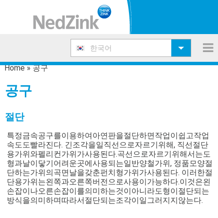
한국어
Home
»
공구
공구
절단
특정금속공구를이용하여아연판을절단하면작업이쉽고작업
속도도빨라진다. 긴조각을일직선으로자르기위해, 직선절단
용가위와펠리컨가위가사용된다.곡선으로자르기위해서는도
형과날이닿기어려운곳에사용되는일반양철가위, 정품모양절
단하는가위의곡면날을갖춘펀치형가위가사용된다. 이러한절
단용가위는왼쪽과오른쪽버전으로사용이가능하다.이것은왼
손잡이나오른손잡이를의미하는것이아니라도형이절단되는
방식을의미하며따라서절단되는조각이일그러지지않는다.