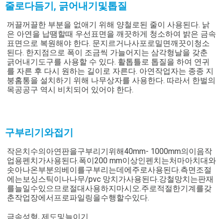
줄로다듬기, 긁어내기및톱질
꺼끌꺼끌한 부분을 없애기 위해 양철로된 줄이 사용된다. 낡
은 아연을 납땜할때 우선표면을 깨끗하게 청소하여 밝은 금속
표면으로 복원해야 한다. 문지르거나사포로밀면깨끗이청소
된다. 한지점으로 폭이 조금씩 가늘어지는 삼각형날을 갖춘
긁어내기도구를 사용할 수 있다. 활톱틀로 톱질을 하여 연귀
를 자른 후 다시 원하는 길이로 자른다. 아연작업자는 종종 지
붕홈통을 설치하기 위해 나무상자를 사용한다. 따라서 한벌의
목공공구 역시 비치되어 있어야 한다.
구부리기와접기
작은치수의아연판을구부리기위해40mm- 1000mm의이음작
업용펜치가사용된다.폭이200 mm이상인펜치는처마아치대와
솟아나온부분의베이를구부리는데에주로사용된다.측면조절
에는보싱스틱이나나무/pvc 망치가사용된다.강철망치는판재
를늘일수있으므로절대사용하지마시오.주로적절한기계를갖
춘작업장에서프로파일링을수행할수있다.
금속성형, 제도및늘이기