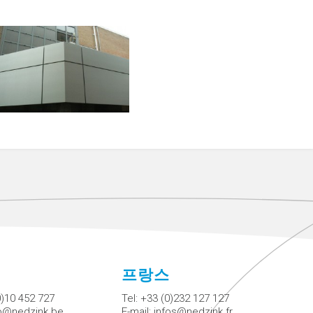
에
프랑스
0)10 452 727
Tel:
+33 (0)232 127 127
fo@nedzink.be
E-mail:
infos@nedzink.fr