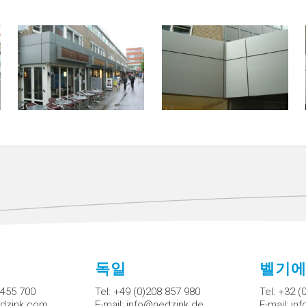
독일
벨기
 455 700
Tel:
+49 (0)208 857 980
Tel:
+32 (
dzink.com
E-mail:
info@nedzink.de
E-mail:
in