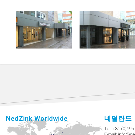
NedZink Worldwide
네덜란드
Tel:
+31 (0)495
E-mail:
info@ne