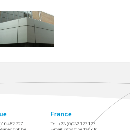
que
France
0)10 452 727
Tel:
+33 (0)232 127 127
fo@nedzink.be
E-mail:
infos@nedzink.fr