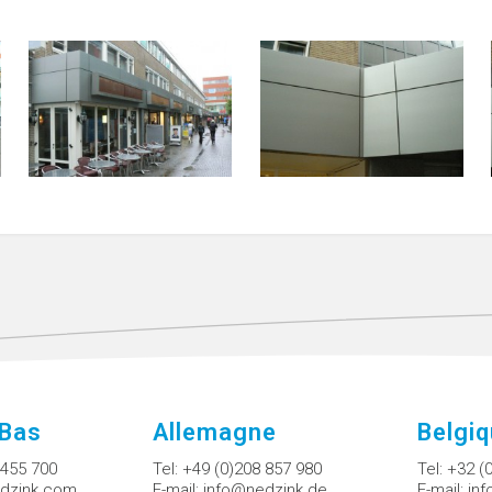
-Bas
Allemagne
Belgi
 455 700
Tel:
+49 (0)208 857 980
Tel:
+32 (
dzink.com
E-mail:
info@nedzink.de
E-mail:
in