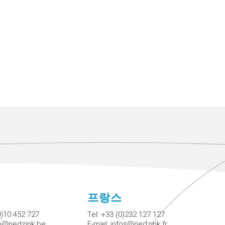
에
프랑스
0)10 452 727
Tel:
+33 (0)232 127 127
fo@nedzink.be
E-mail:
infos@nedzink.fr