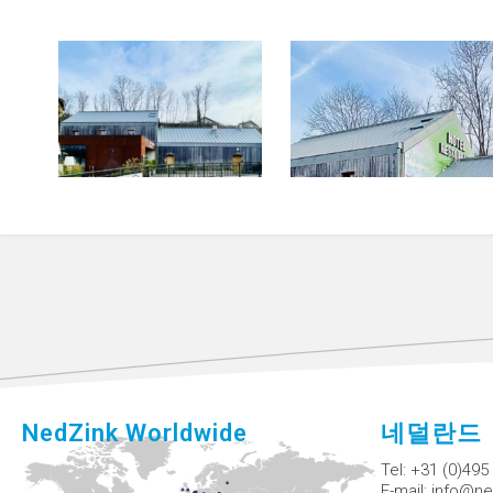
NedZink Worldwide
네덜란드
Tel:
+31 (0)495
E-mail:
info@ne