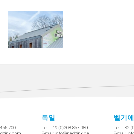
독일
벨기
 455 700
Tel:
+49 (0)208 857 980
Tel:
+32 (
dzink.com
E-mail:
info@nedzink.de
E-mail:
in