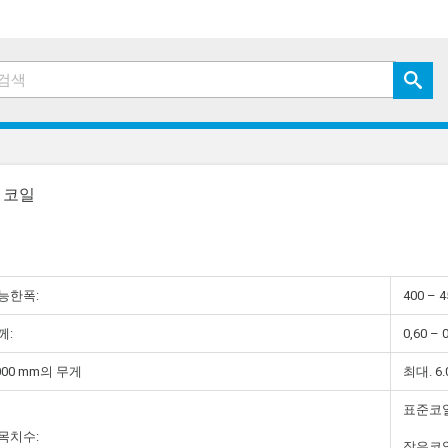
»
코일
일
능한폭:
400 – 4
께:
0,60 – 
000 mm의 무게
최대. 6.
표준코일:
목치수:
작은코일<