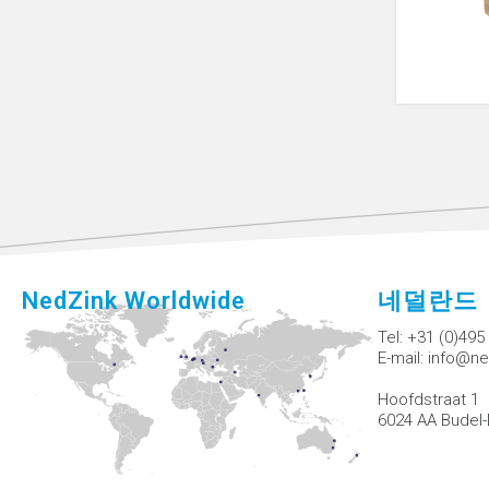
NedZink Worldwide
네덜란드
Tel:
+31 (0)495
E-mail:
info@ne
Hoofdstraat 1
6024 AA Budel-