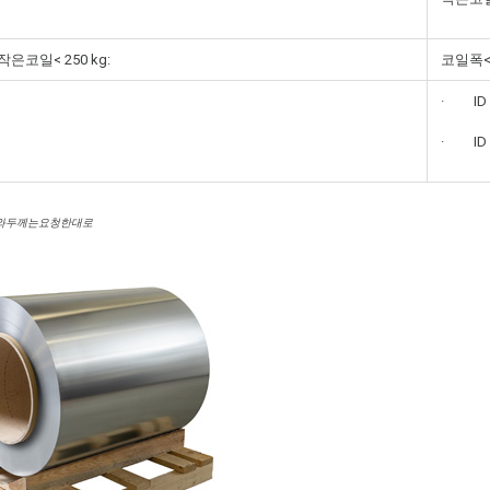
은코일< 250 kg:
코일폭< 
· ID 
· ID 
와두께는요청한대로