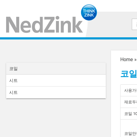
Home
코일
코
시트
사용가
시트
재료두
코일 1
코일안