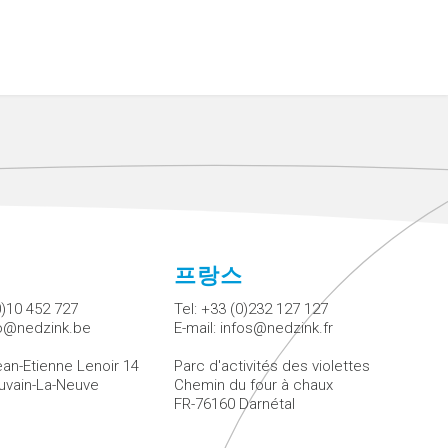
에
프랑스
0)10 452 727
Tel:
+33 (0)232 127 127
fo@nedzink.be
E-mail:
infos@nedzink.fr
an-Etienne Lenoir 14
Parc d'activités des violettes
uvain-La-Neuve
Chemin du four à chaux
FR-76160 Darnétal