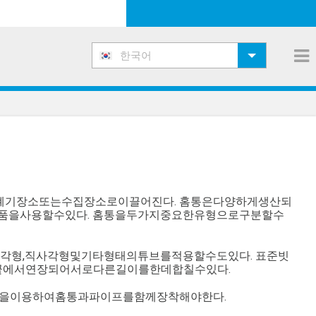
한국어
폐기장소또는수집장소로이끌어진다. 홈통은다양하게생산되
품을사용할수있다. 홈통을두가지중요한유형으로구분할수
각형,직사각형및기타형태의튜브를적용할수도있다. 표준빗
끝에서연장되어서로다른길이를한데합칠수있다.
렛등을이용하여홈통과파이프를함께장착해야한다.