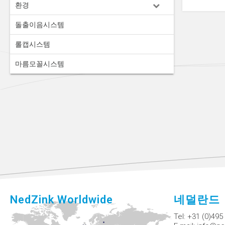
환경
돌출이음시스템
롤캡시스템
마름모꼴시스템
NedZink Worldwide
네덜란드
Tel:
+31 (0)495