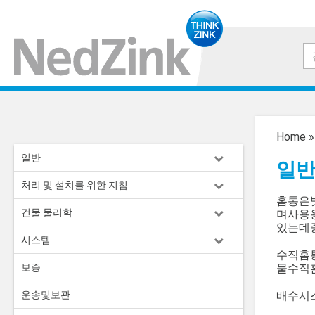
Home
일반
일
처리 및 설치를 위한 지침
홈통은
건물 물리학
며사용
있는데
시스템
수직홈
보증
물수직
운송및보관
배수시