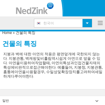
한국어
Home
»
건물의 특징
건물의 특징
지붕과 벽에 대한 아연의 적용은 평면덮개에 국한되지 않는
다. 지붕관통, 벽캐핑및비흘림역시쉽게 아연으로 덮을 수 있
다. 아연을이용하여작업할때, 아연의특성과인접건물자재의
특성에비판적으로접근해야한다. 예를들어, 지붕창, 지붕관통,
홈통에아연을사용할경우, 수밀성및확장장치를고려하여세밀
하게다루어야한다.
일반