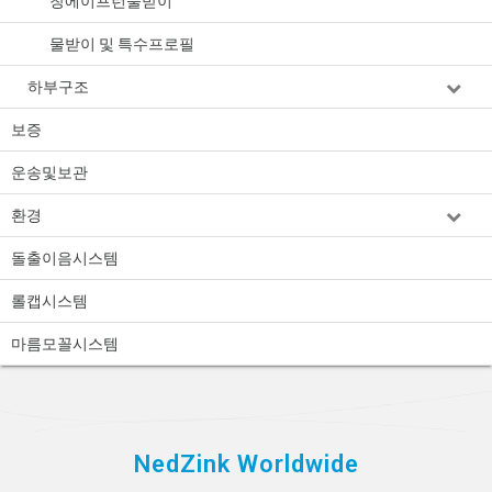
창에이프런물받이
물받이 및 특수프로필
하부구조
보증
운송및보관
환경
돌출이음시스템
롤캡시스템
마름모꼴시스템
NedZink Worldwide