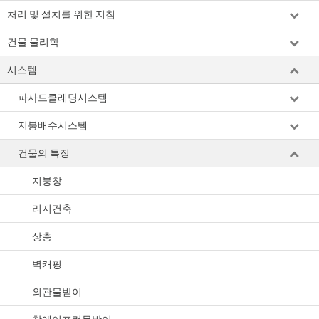
처리 및 설치를 위한 지침
건물 물리학
시스템
파사드클래딩시스템
지붕배수시스템
건물의 특징
지붕창
리지건축
상층
벽캐핑
외관물받이