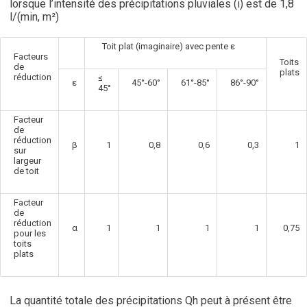
lorsque l’intensité des précipitations pluviales (i) est de 1,8
l/(min, m²)
Toit plat (imaginaire) avec pente ε
Facteurs
Toits
de
plats
réduction
≤
ε
45°-60°
61°-85°
86°-90°
45°
Facteur
de
réduction
β
1
0,8
0,6
0,3
1
sur
largeur
de toit
Facteur
de
réduction
α
1
1
1
1
0,75
pour les
toits
plats
La quantité totale des précipitations Qh peut à présent être