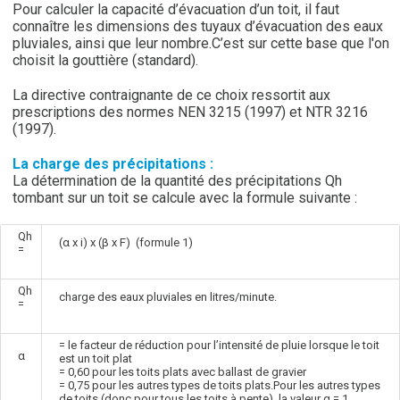
Pour calculer la capacité d’évacuation d’un toit, il faut
connaître les dimensions des tuyaux d’évacuation des eaux
pluviales, ainsi que leur nombre.C’est sur cette base que l'on
choisit la gouttière (standard).
La directive contraignante de ce choix ressortit aux
prescriptions des normes NEN 3215 (1997) et NTR 3216
(1997).
La charge des précipitations :
La détermination de la quantité des précipitations Qh
tombant sur un toit se calcule avec la formule suivante :
Qh
(α x i) x (β x F) (formule 1)
=
Qh
charge des eaux pluviales en litres/minute.
=
= le facteur de réduction pour l’intensité de pluie lorsque le toit
α
est un toit plat
= 0,60 pour les toits plats avec ballast de gravier
= 0,75 pour les autres types de toits plats.Pour les autres types
de toits (donc pour tous les toits à pente), la valeur α = 1