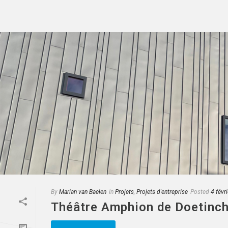
By
Marian van Baelen
In
Projets
,
Projets d'entreprise
Posted
4 févr
Théâtre Amphion de Doetinc