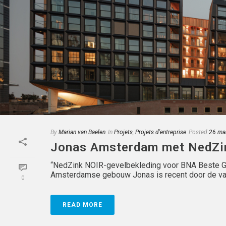
By
Marian van Baelen
In
Projets
,
Projets d'entreprise
Posted
26 ma
Jonas Amsterdam met NedZi
“NedZink NOIR-gevelbekleding voor BNA Beste Ge
Amsterdamse gebouw Jonas is recent door de vakj
0
READ MORE