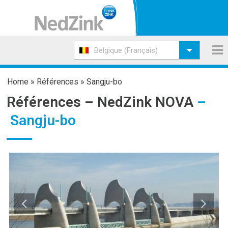
Belgique (Français)
Home
»
Références
»
Sangju-bo
Références –
NedZink NOVA
–
Sangju-bo