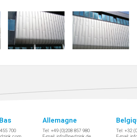
-Bas
Allemagne
Belgi
 455 700
Tel:
+49 (0)208 857 980
Tel:
+32 (
dzink.com
E-mail:
info@nedzink.de
E-mail:
in