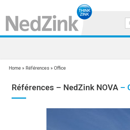
Home
»
Références
»
Office
Références –
NedZink NOVA
– O