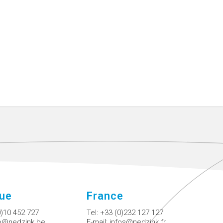
que
France
0)10 452 727
Tel:
+33 (0)232 127 127
fo@nedzink.be
E-mail:
infos@nedzink.fr