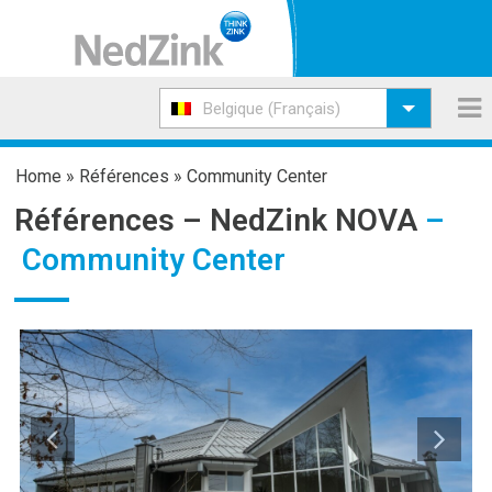
Belgique (Français)
Home
»
Références
»
Community Center
Références –
NedZink NOVA
–
Community Center