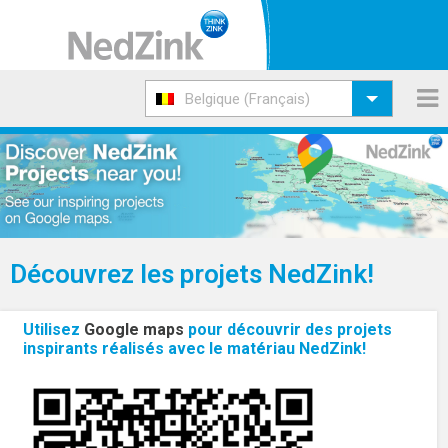
Belgique (Français)
Découvrez les projets NedZink!
Utilisez
Google maps
pour découvrir des projets
inspirants réalisés avec le matériau NedZink!