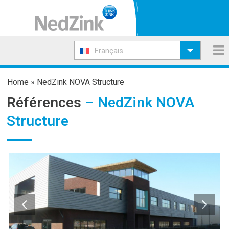
Français
Home
»
NedZink NOVA Structure
Références
– NedZink NOVA
Structure