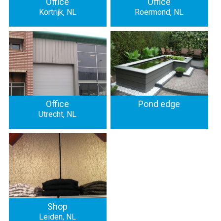
Office
Office
Kortrijk, NL
Roermond, NL
Office
Pond edge
Utrecht, NL
Shop
Leiden, NL