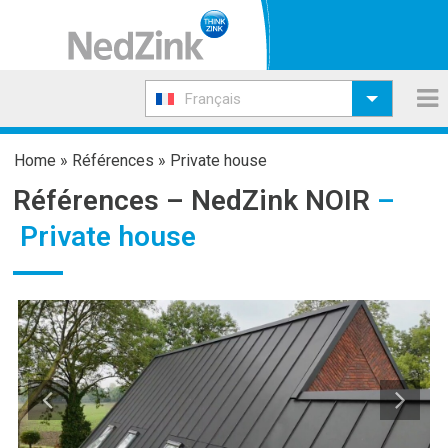
Français
Home
»
Références
»
Private house
Références –
NedZink NOIR
–
Private house